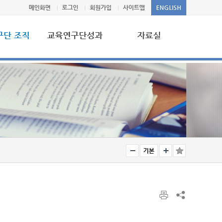
메인화면
로그인
회원가입
사이트맵
ENGLISH
구단 조직
교육연구단성과
자료실
사업보고서
공지사항
원
국내외 학술대회
언론보도
국내외 학술지
서식자료실
교육연구단 활동