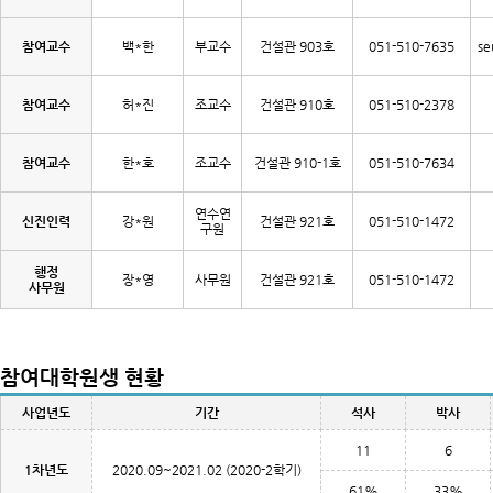
참여교수
백*한
부교수
건설관 903호
051-510-7635
se
참여교수
허*진
조교수
건설관 910호
051-510-2378
참여교수
한*호
조교수
건설관 910-1호
051-510-7634
연수연
신진인력
강*원
건설관 921호
051-510-1472
구원
행정
장*영
사무원
건설관 921호
051-510-1472
사무원
참여대학원생 현황
사업년도
기간
석사
박사
11
6
1차년도
2020.09~2021.02 (2020-2학기)
61%
33%